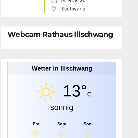
14 Nov. 26
Illschwang
Webcam Rathaus Illschwang
Wetter in Illschwang
13°
C
sonnig
Fre
Sam
Son