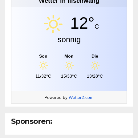
Wetter in Illschwang
12°
C
sonnig
Son
Mon
Die
11/32°C
15/33°C
13/28°C
Powered by
Wetter2.com
Sponsoren: