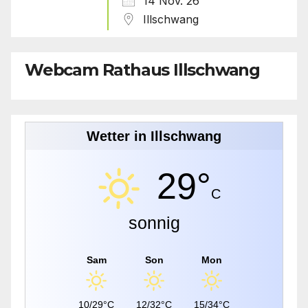
14 Nov. 26
Illschwang
Webcam Rathaus Illschwang
Wetter in Illschwang
29°
C
sonnig
Sam
Son
Mon
10/29°C
12/32°C
15/34°C