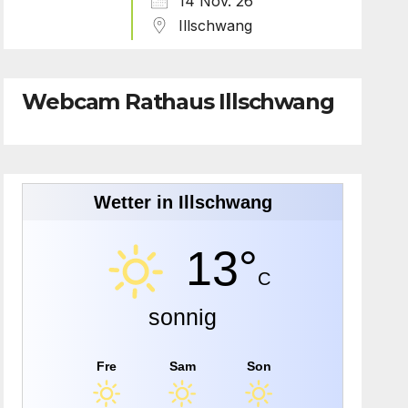
14 Nov. 26
Illschwang
Webcam Rathaus Illschwang
Wetter in Illschwang
13°
C
sonnig
Fre
Sam
Son