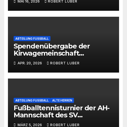
MAI 16, 2026
ROBERT LUBER
ABTEILUNG FUSSBALL
Spendenübergabe der
Kirwagemeinschaft
Illschwang an den
APR. 20, 2026
ROBERT LUBER
Fußballnachwuchs des SVI
ABTEILUNG FUSSBALL
ALTE HERREN
Fußballtennisturnier der AH-
Mannschaft des SV
Illschwang
MÄRZ 5, 2026
ROBERT LUBER