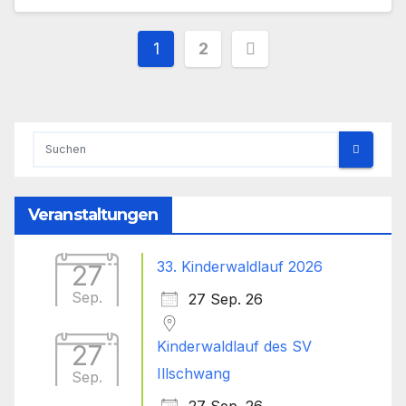
Seitennummerieru
1
2
der
Beiträge
Veranstaltungen
33. Kinderwaldlauf 2026
27
Sep.
27 Sep. 26
Kinderwaldlauf des SV
27
Illschwang
Sep.
27 Sep. 26